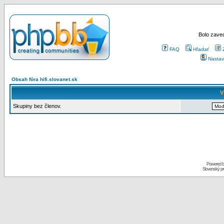
Bolo zaved
FAQ
Hľadať
Nastav
Obsah fóra hifi.slovanet.sk
V
Skupiny bez členov.
Powered 
Slovenský p