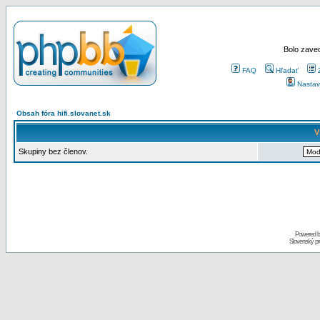
Bolo zaved
FAQ
Hľadať
Nastav
Obsah fóra hifi.slovanet.sk
V
Skupiny bez členov.
Powered 
Slovenský p