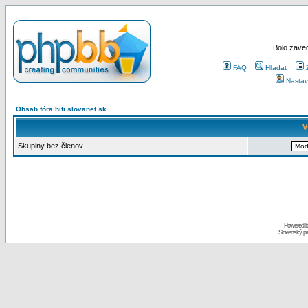
Bolo zaved
FAQ
Hľadať
Nastav
Obsah fóra hifi.slovanet.sk
V
Skupiny bez členov.
Powered 
Slovenský p