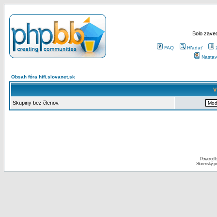
Bolo zaved
FAQ
Hľadať
Nastav
Obsah fóra hifi.slovanet.sk
V
Skupiny bez členov.
Powered 
Slovenský p