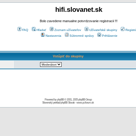
hifi.slovanet.sk
Bolo zavedene manualne potvrdzovanie registracii !!!
FAQ
Hľadať
Zoznam užívateľov
Užívateľské skupiny
Registr
Nastavenia
Súkromné správy
Prihlásenie
Vstúpiť do skupiny
Powered by
phpBB
© 2001, 2005 phpBB Group
Slovenský preklad
phpBB Slovak
-
www.pcforum.sk