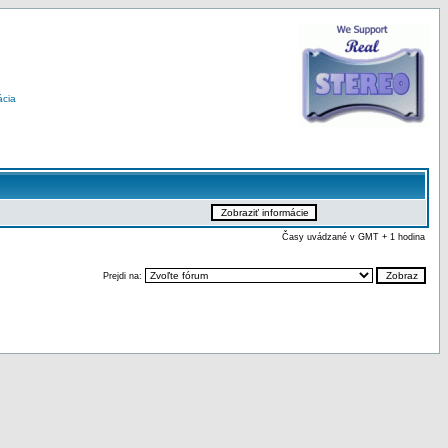
ácia
Časy uvádzané v GMT + 1 hodina
Prejdi na: