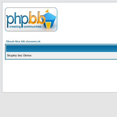
Obsah fóra hifi.slovanet.sk
Skupiny bez členov.