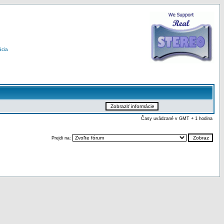
ácia
Časy uvádzané v GMT + 1 hodina
Prejdi na: