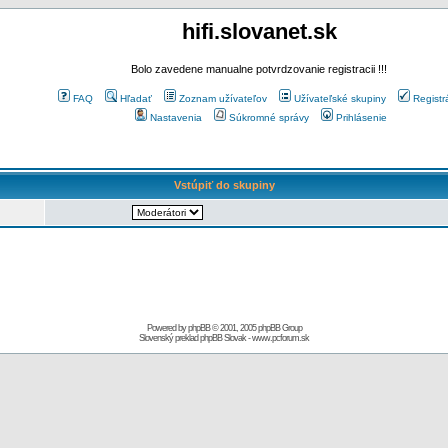
hifi.slovanet.sk
Bolo zavedene manualne potvrdzovanie registracii !!!
FAQ
Hľadať
Zoznam užívateľov
Užívateľské skupiny
Registr
Nastavenia
Súkromné správy
Prihlásenie
Vstúpiť do skupiny
Powered by
phpBB
© 2001, 2005 phpBB Group
Slovenský preklad
phpBB Slovak
-
www.pcforum.sk