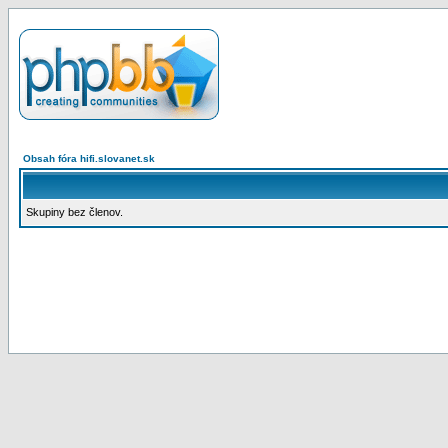
Obsah fóra hifi.slovanet.sk
Skupiny bez členov.