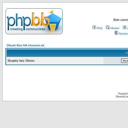
Bolo zaved
FAQ
Hľadať
Nastav
Obsah fóra hifi.slovanet.sk
V
Skupiny bez členov.
Powered 
Slovenský p