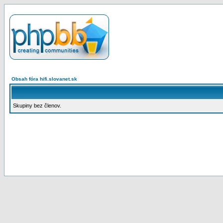
Obsah fóra hifi.slovanet.sk
Skupiny bez členov.