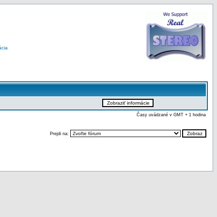
ácia
Časy uvádzané v GMT + 1 hodina
Prejdi na: