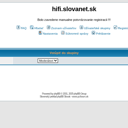
hifi.slovanet.sk
Bolo zavedene manualne potvrdzovanie registracii !!!
FAQ
Hľadať
Zoznam užívateľov
Užívateľské skupiny
Registr
Nastavenia
Súkromné správy
Prihlásenie
Vstúpiť do skupiny
Powered by
phpBB
© 2001, 2005 phpBB Group
Slovenský preklad
phpBB Slovak
-
www.pcforum.sk