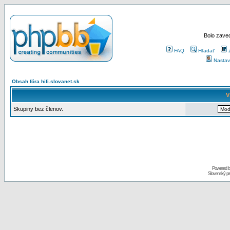
Bolo zaved
FAQ
Hľadať
Nastav
Obsah fóra hifi.slovanet.sk
V
Skupiny bez členov.
Powered 
Slovenský p