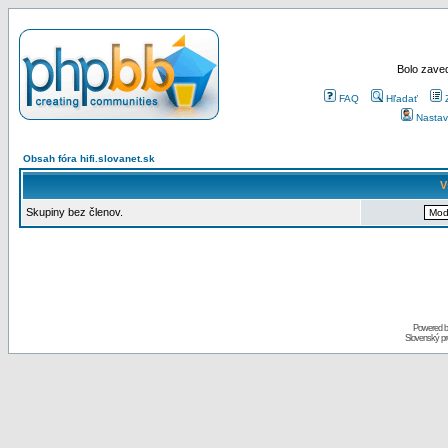
Bolo zaved
FAQ
Hľadať
Nastav
Obsah fóra hifi.slovanet.sk
V
Skupiny bez členov.
Powered 
Slovenský p