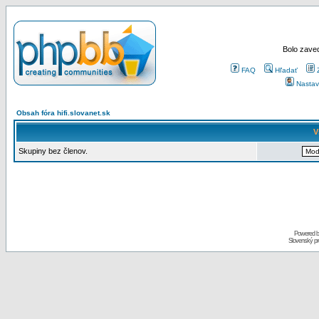
Bolo zaved
FAQ
Hľadať
Nastav
Obsah fóra hifi.slovanet.sk
V
Skupiny bez členov.
Powered 
Slovenský p