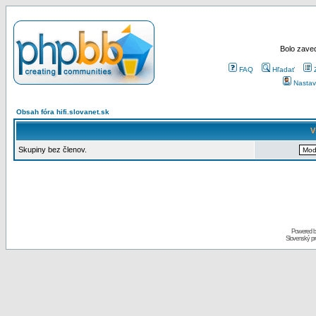
Bolo zaved
FAQ
Hľadať
Nastav
Obsah fóra hifi.slovanet.sk
V
Skupiny bez členov.
Powered 
Slovenský p