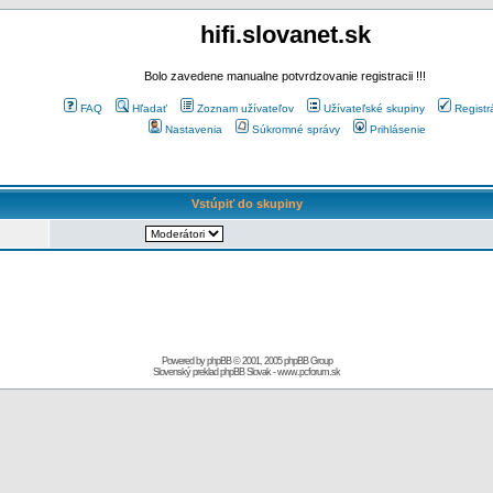
hifi.slovanet.sk
Bolo zavedene manualne potvrdzovanie registracii !!!
FAQ
Hľadať
Zoznam užívateľov
Užívateľské skupiny
Registr
Nastavenia
Súkromné správy
Prihlásenie
Vstúpiť do skupiny
Powered by
phpBB
© 2001, 2005 phpBB Group
Slovenský preklad
phpBB Slovak
-
www.pcforum.sk