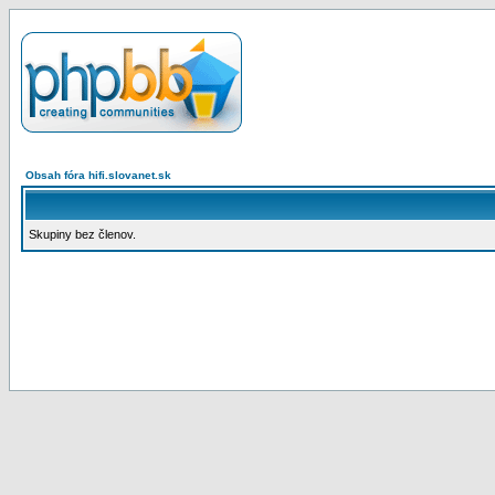
Obsah fóra hifi.slovanet.sk
Skupiny bez členov.