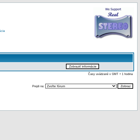
ácia
Časy uvádzané v GMT + 1 hodina
Prejdi na: