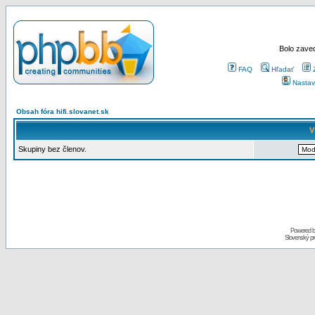
Bolo zaved
FAQ
Hľadať
Nastav
Obsah fóra hifi.slovanet.sk
V
Skupiny bez členov.
Powered 
Slovenský p