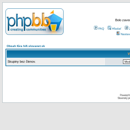
Bolo zaved
FAQ
Hľadať
Nastav
Obsah fóra hifi.slovanet.sk
V
Skupiny bez členov.
Powered 
Slovenský p