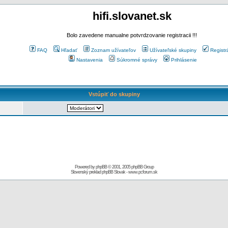
hifi.slovanet.sk
Bolo zavedene manualne potvrdzovanie registracii !!!
FAQ
Hľadať
Zoznam užívateľov
Užívateľské skupiny
Registr
Nastavenia
Súkromné správy
Prihlásenie
Vstúpiť do skupiny
Powered by
phpBB
© 2001, 2005 phpBB Group
Slovenský preklad
phpBB Slovak
-
www.pcforum.sk