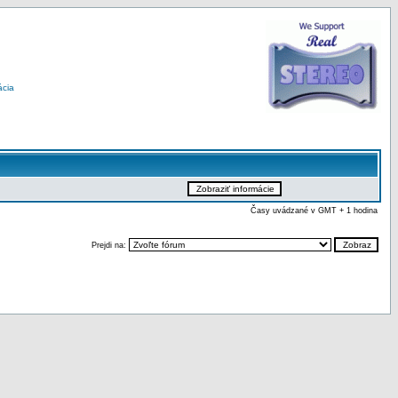
ácia
Časy uvádzané v GMT + 1 hodina
Prejdi na: