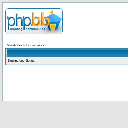
Obsah fóra hifi.slovanet.sk
Skupiny bez členov.