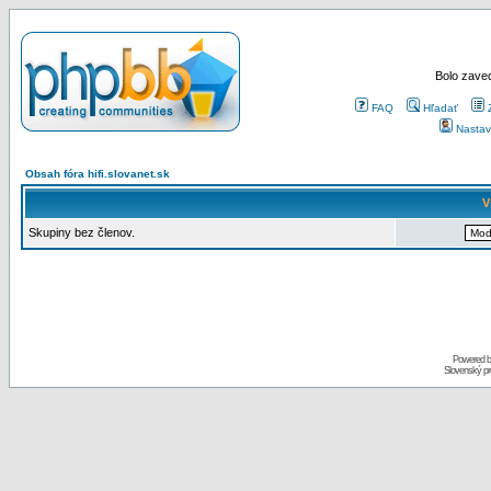
Bolo zaved
FAQ
Hľadať
Nastav
Obsah fóra hifi.slovanet.sk
V
Skupiny bez členov.
Powered 
Slovenský p