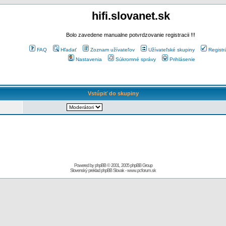
hifi.slovanet.sk
Bolo zavedene manualne potvrdzovanie registracii !!!
FAQ
Hľadať
Zoznam užívateľov
Užívateľské skupiny
Registr
Nastavenia
Súkromné správy
Prihlásenie
Vstúpiť do skupiny
Powered by
phpBB
© 2001, 2005 phpBB Group
Slovenský preklad
phpBB Slovak
-
www.pcforum.sk