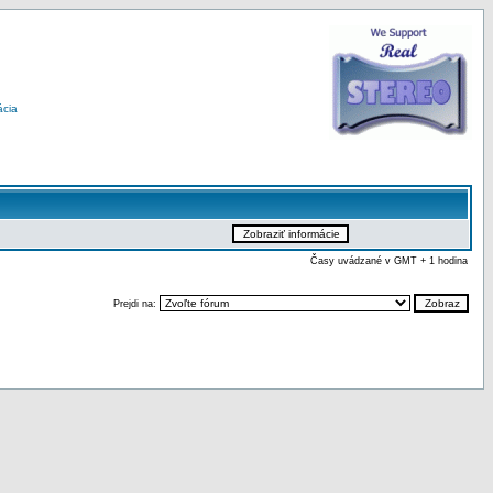
ácia
Časy uvádzané v GMT + 1 hodina
Prejdi na: