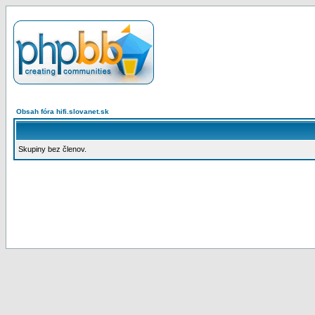
Obsah fóra hifi.slovanet.sk
Skupiny bez členov.