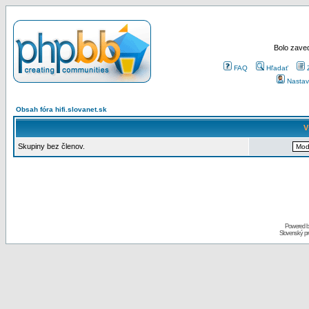
Bolo zaved
FAQ
Hľadať
Nastav
Obsah fóra hifi.slovanet.sk
V
Skupiny bez členov.
Powered 
Slovenský p