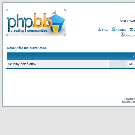
Bolo zaved
FAQ
Hľadať
Nastav
Obsah fóra hifi.slovanet.sk
V
Skupiny bez členov.
Powered 
Slovenský p