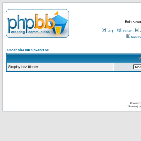
Bolo zaved
FAQ
Hľadať
Nastav
Obsah fóra hifi.slovanet.sk
V
Skupiny bez členov.
Powered 
Slovenský p