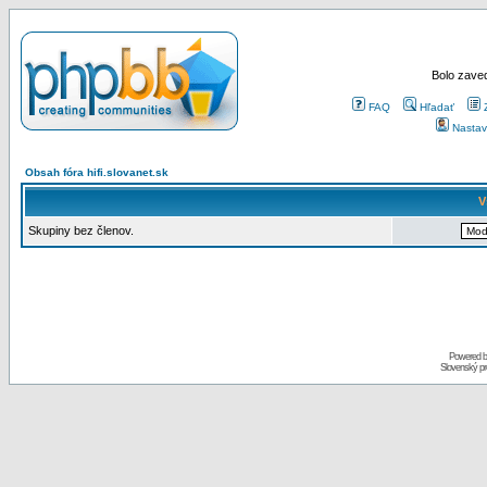
Bolo zaved
FAQ
Hľadať
Nastav
Obsah fóra hifi.slovanet.sk
V
Skupiny bez členov.
Powered 
Slovenský p