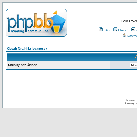
Bolo zaved
FAQ
Hľadať
Nastav
Obsah fóra hifi.slovanet.sk
V
Skupiny bez členov.
Powered 
Slovenský p