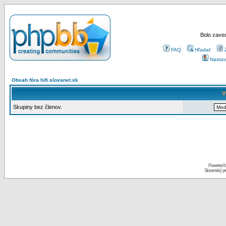
Bolo zaved
FAQ
Hľadať
Nastav
Obsah fóra hifi.slovanet.sk
V
Skupiny bez členov.
Powered 
Slovenský p