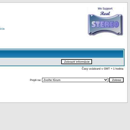
ácia
Časy uvádzané v GMT + 1 hodina
Prejdi na: