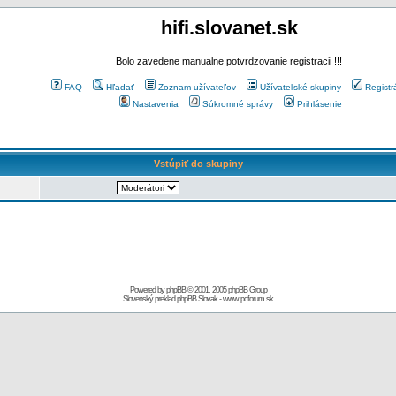
hifi.slovanet.sk
Bolo zavedene manualne potvrdzovanie registracii !!!
FAQ
Hľadať
Zoznam užívateľov
Užívateľské skupiny
Registr
Nastavenia
Súkromné správy
Prihlásenie
Vstúpiť do skupiny
Powered by
phpBB
© 2001, 2005 phpBB Group
Slovenský preklad
phpBB Slovak
-
www.pcforum.sk