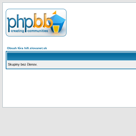
Obsah fóra hifi.slovanet.sk
Skupiny bez členov.