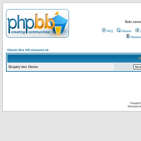
Bolo zaved
FAQ
Hľadať
Nastav
Obsah fóra hifi.slovanet.sk
V
Skupiny bez členov.
Powered 
Slovenský p