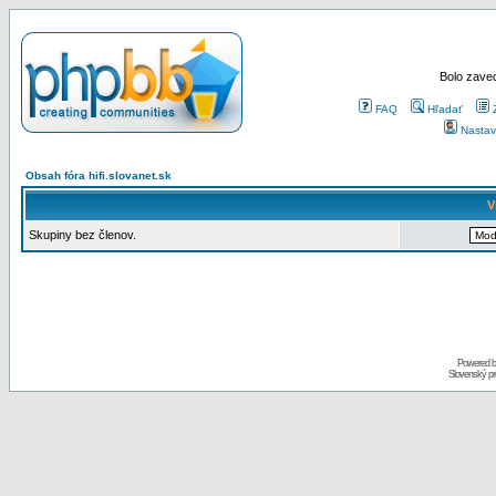
Bolo zaved
FAQ
Hľadať
Nastav
Obsah fóra hifi.slovanet.sk
V
Skupiny bez členov.
Powered 
Slovenský p