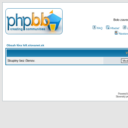
Bolo zaved
FAQ
Hľadať
Nastav
Obsah fóra hifi.slovanet.sk
V
Skupiny bez členov.
Powered 
Slovenský p