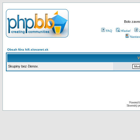
Bolo zaved
FAQ
Hľadať
Nastav
Obsah fóra hifi.slovanet.sk
V
Skupiny bez členov.
Powered 
Slovenský p