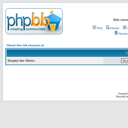
Bolo zaved
FAQ
Hľadať
Nastav
Obsah fóra hifi.slovanet.sk
V
Skupiny bez členov.
Powered 
Slovenský p