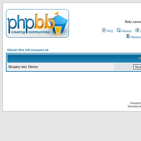
Bolo zaved
FAQ
Hľadať
Nastav
Obsah fóra hifi.slovanet.sk
V
Skupiny bez členov.
Powered 
Slovenský p