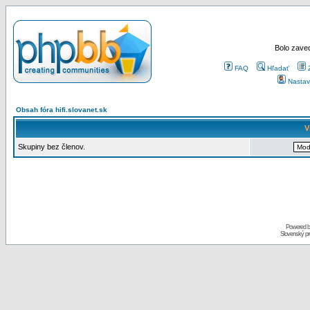
Bolo zaved
FAQ
Hľadať
Nastav
Obsah fóra hifi.slovanet.sk
V
Skupiny bez členov.
Powered 
Slovenský p