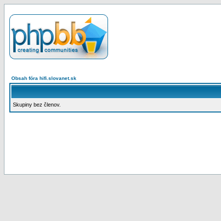
Obsah fóra hifi.slovanet.sk
Skupiny bez členov.