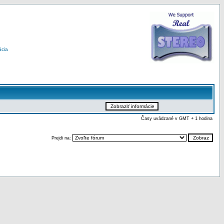
ácia
Časy uvádzané v GMT + 1 hodina
Prejdi na: