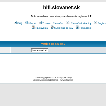
hifi.slovanet.sk
Bolo zavedene manualne potvrdzovanie registracii !!!
FAQ
Hľadať
Zoznam užívateľov
Užívateľské skupiny
Registr
Nastavenia
Súkromné správy
Prihlásenie
Vstúpiť do skupiny
Powered by
phpBB
© 2001, 2005 phpBB Group
Slovenský preklad
phpBB Slovak
-
www.pcforum.sk