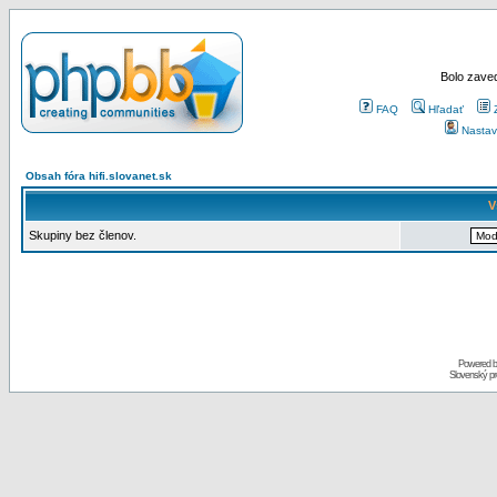
Bolo zaved
FAQ
Hľadať
Nastav
Obsah fóra hifi.slovanet.sk
V
Skupiny bez členov.
Powered 
Slovenský p