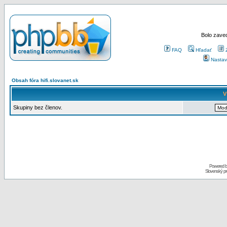
Bolo zaved
FAQ
Hľadať
Nastav
Obsah fóra hifi.slovanet.sk
V
Skupiny bez členov.
Powered 
Slovenský p