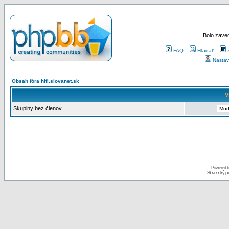
Bolo zaved
FAQ
Hľadať
Nastav
Obsah fóra hifi.slovanet.sk
V
Skupiny bez členov.
Powered 
Slovenský p