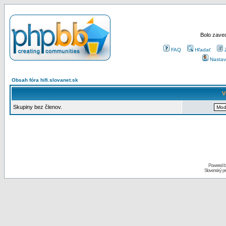
Bolo zaved
FAQ
Hľadať
Nastav
Obsah fóra hifi.slovanet.sk
V
Skupiny bez členov.
Powered 
Slovenský p