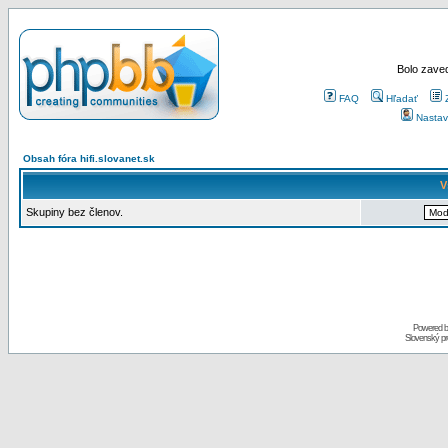
Bolo zaved
FAQ
Hľadať
Nastav
Obsah fóra hifi.slovanet.sk
V
Skupiny bez členov.
Powered 
Slovenský p