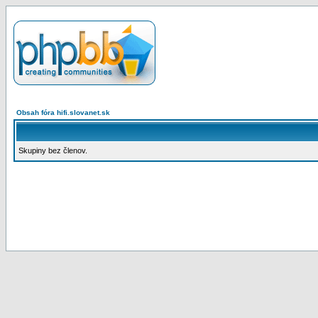
Obsah fóra hifi.slovanet.sk
Skupiny bez členov.