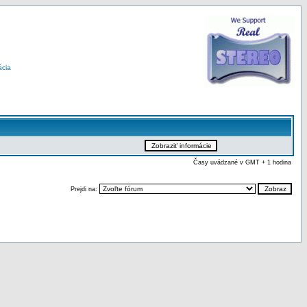
ácia
Časy uvádzané v GMT + 1 hodina
Prejdi na: