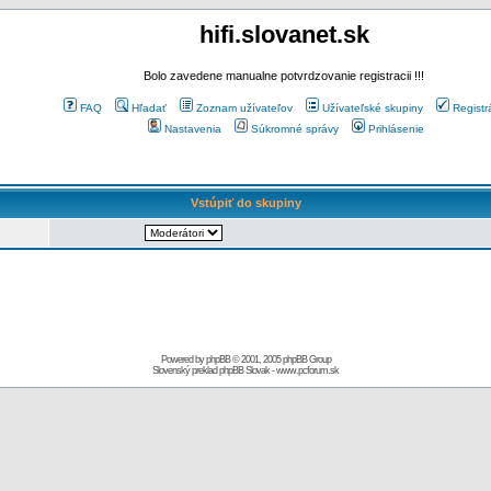
hifi.slovanet.sk
Bolo zavedene manualne potvrdzovanie registracii !!!
FAQ
Hľadať
Zoznam užívateľov
Užívateľské skupiny
Registr
Nastavenia
Súkromné správy
Prihlásenie
Vstúpiť do skupiny
Powered by
phpBB
© 2001, 2005 phpBB Group
Slovenský preklad
phpBB Slovak
-
www.pcforum.sk