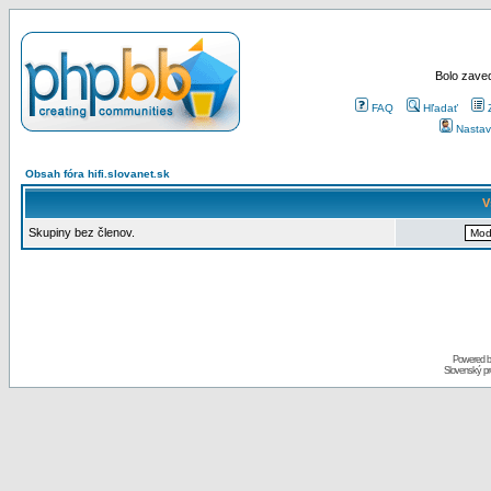
Bolo zaved
FAQ
Hľadať
Nastav
Obsah fóra hifi.slovanet.sk
V
Skupiny bez členov.
Powered 
Slovenský p