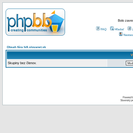
Bolo zaved
FAQ
Hľadať
Nastav
Obsah fóra hifi.slovanet.sk
V
Skupiny bez členov.
Powered 
Slovenský p