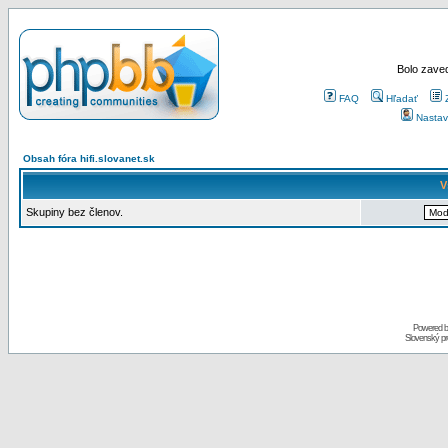
Bolo zaved
FAQ
Hľadať
Nastav
Obsah fóra hifi.slovanet.sk
V
Skupiny bez členov.
Powered 
Slovenský p