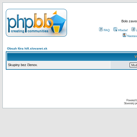
Bolo zaved
FAQ
Hľadať
Nastav
Obsah fóra hifi.slovanet.sk
V
Skupiny bez členov.
Powered 
Slovenský p