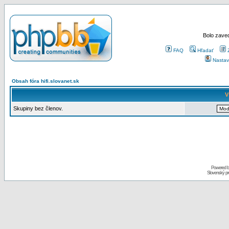
Bolo zaved
FAQ
Hľadať
Nastav
Obsah fóra hifi.slovanet.sk
V
Skupiny bez členov.
Powered 
Slovenský p