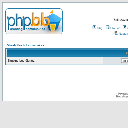
Bolo zaved
FAQ
Hľadať
Nastav
Obsah fóra hifi.slovanet.sk
V
Skupiny bez členov.
Powered 
Slovenský p