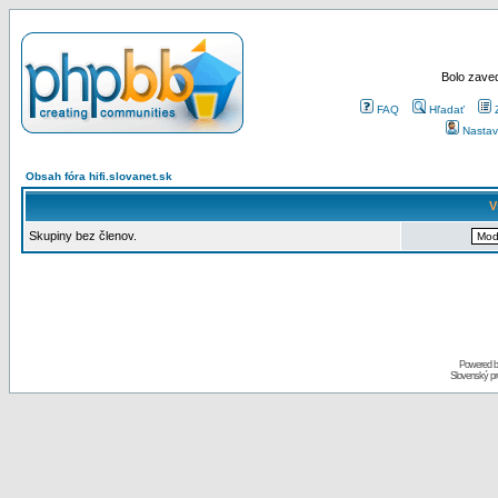
Bolo zaved
FAQ
Hľadať
Nastav
Obsah fóra hifi.slovanet.sk
V
Skupiny bez členov.
Powered 
Slovenský p