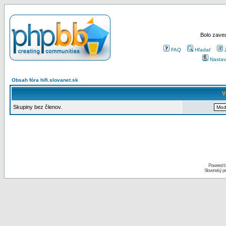
Bolo zaved
FAQ
Hľadať
Nastav
Obsah fóra hifi.slovanet.sk
V
Skupiny bez členov.
Powered 
Slovenský p