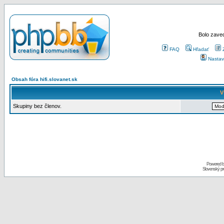
Bolo zaved
FAQ
Hľadať
Nastav
Obsah fóra hifi.slovanet.sk
V
Skupiny bez členov.
Powered 
Slovenský p