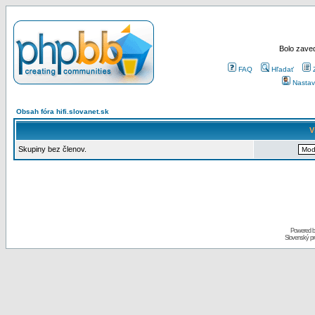
Bolo zaved
FAQ
Hľadať
Nastav
Obsah fóra hifi.slovanet.sk
V
Skupiny bez členov.
Powered 
Slovenský p