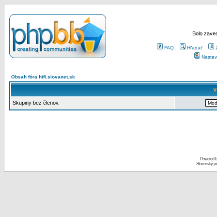
Bolo zaved
FAQ
Hľadať
Nastav
Obsah fóra hifi.slovanet.sk
V
Skupiny bez členov.
Powered 
Slovenský p